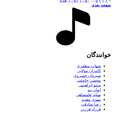
۱
۲
۳
۴
۵
…
۱,۰۵۰
۱,۰۵۱
بعدی
صفحه بعدی
خوانندگان
شهاب مظفری
کامران مولایی
سیروان خسروی
محسن چاوشی
میثم ابراهیمی
ایوان بند
بهنام علمشاهی
مهدی مقدم
رضا صادقی
فرزاد فرزین