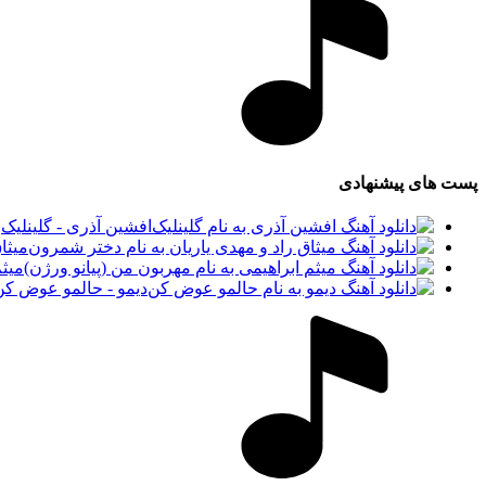
پست های پیشنهادی
افشین آذری - گلینلیک
میثا
میثم
دیمو - حالمو عوض کن