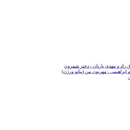
ق راد و مهدی یاریان - دختر شمرون
 ابراهیمی - مهربون من (پیانو ورژن)