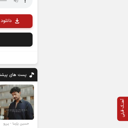
دانلود ب
پست های پیشن
آهنـگ قبلی
حسین پارسا - پررو