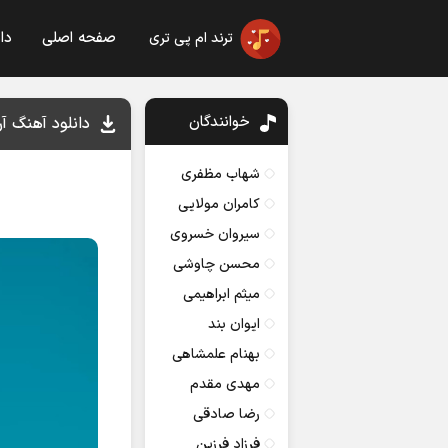
صفحه اصلی
دا
ترند ام پی تری
خوانندگان
دانلود آهنگ آر
شهاب مظفری
کامران مولایی
سیروان خسروی
محسن چاوشی
میثم ابراهیمی
ایوان بند
بهنام علمشاهی
مهدی مقدم
رضا صادقی
فرزاد فرزین