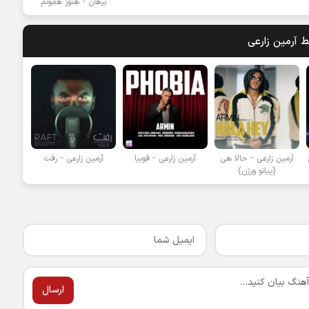
برهان - هنوز همونم
بط
آرمین زارعی
آرمین زارعی - حالا هی
آرمین زارعی - فوبیا
آرمین زارعی - رفت
(پیانو ورژن)
ارسال