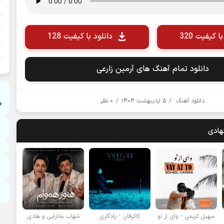
ا کیفیت 320
دانلود با کیفیت 128
دانلود تمام آهنگ های آرمین زارعی
دانلود آهنگ
/
۵ اردیبهشت ۱۴۰۴
/
۰ نظر
ص
هادی
سهیل کریمی - وای از تو
کاکرفان - یادگاری
شهاب بخارایی و هادی