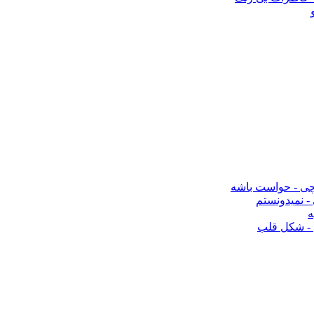
چی - حواست باشه
- نمیدونستم
ه
 - شکل قلب