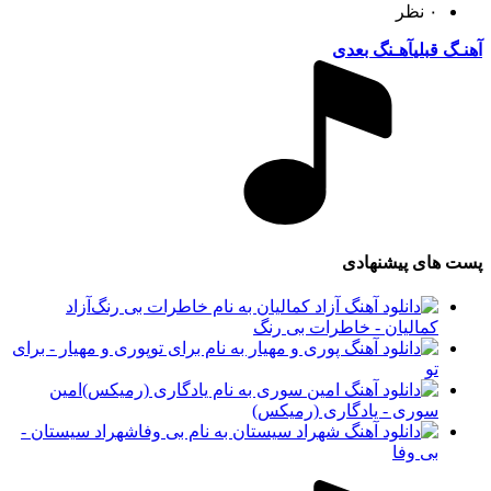
۰ نظر
آهنـگ قبلی
آهـنگ بعدی
پست های پیشنهادی
آزاد
کمالیان - خاطرات بی رنگ
پوری و مهیار - برای
تو
امین
سوری - یادگاری (رمیکس)
شهراد سیستان -
بی وفا