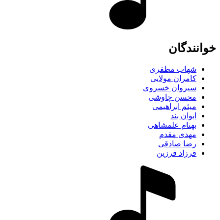
خوانندگان
شهاب مظفری
کامران مولایی
سیروان خسروی
محسن چاوشی
میثم ابراهیمی
ایوان بند
بهنام علمشاهی
مهدی مقدم
رضا صادقی
فرزاد فرزین