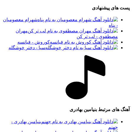
های پیشنهادی
شهرام معصومیان
- پناه
مهران
مصطفوی - لب تر کن
کوروش - فیانسه
سیا - دختر خوشگله
های مرتبط
بنیامین بهادری
بنیامین بهادری -
جهنم