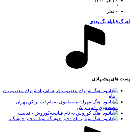
۳۰ آذر ۱۴۰۲
/
۰ نظر
آهنـگ قبلی
آهـنگ بعدی
پست های پیشنهادی
شهرام معصومیان
- پناه
مهران
مصطفوی - لب تر کن
کوروش - فیانسه
سیا - دختر خوشگله