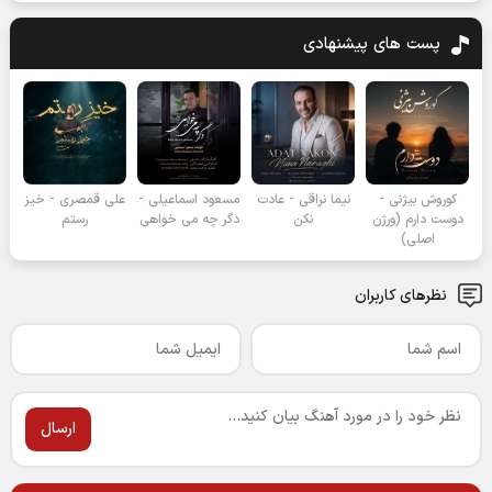
پست های پیشنهادی
کوروش بیژنی -
نیما نراقی - عادت
مسعود اسماعیلی -
علی قمصری - خیز
دوست دارم (ورژن
نکن
دگر چه می خواهی
رستم
اصلی)
نظرهای کاربران
ارسال