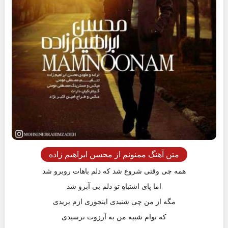
متن آهنگ ممنونم از محسن ابراهیم زاده
همه چی وقتی شروع شد که دلم باهات روبرو شد
اما پای اشتباهِ تو دلم بی آبرو شد
مگه از من چی شنیدی اینجوری ازم بریدی
که توام شبیه من به آرزوت نرسیدی