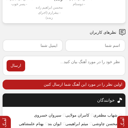
- دوستام
- پسر خوب
محسن ابراهیم زاده
- بیقرارم (اجرای
زنده)
نظرهای کاربران
ارسال
اولین نظر را در مورد این آهنگ شما ارسال کنین
خوانندگان
شهاب مظفری
کامران مولایی
سیروان خسروی
آهنـگ قبلی
آهـنگ بعدی
محسن چاوشی
میثم ابراهیمی
ایوان بند
بهنام علمشاهی