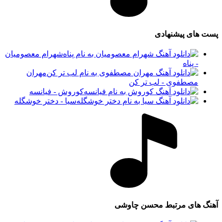
های پیشنهادی
شهرام معصومیان
- پناه
مهران
مصطفوی - لب تر کن
کوروش - فیانسه
سیا - دختر خوشگله
های مرتبط
محسن چاوشی