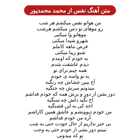
متن آهنگ نفس از محمد محمدپور
من هواتو نفس میکشم هر شب
رو موهای تو دس میکشم هرشب
موهاتو وا میکنی
شهرو شیدا میکنى
قرص ماهه کاملم
شبو زیبا میکنى
به خودم که اومدم
دیدم عاشقت شدم
همه چیم برای تو
یه تو واسه ی خودم
آخ ببین چشاش چه رنگیه
میدونم سرش چه جنگیه
دور بشن از دور و برش همه که خودم فداشم
اخ نگید دلش چه سنگیه
اخه کى به این قشنگیه
من خودم دیوونشم و عاشق همین کاراشم
آره من خودم فداشم
بی خبر نذاریم از حال خودت حتی یه شب
نبینم دور بشی از خودم حتی یه وجب
تو که میدونی