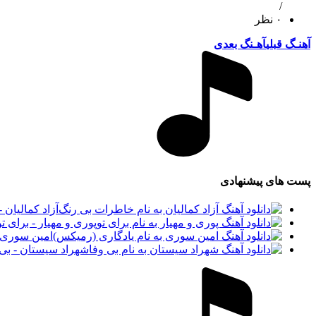
/
۰ نظر
آهنـگ قبلی
آهـنگ بعدی
پست های پیشنهادی
آزاد کمالیان
پوری و مهیار - برای تو
امین سوری 
شهراد سیستان - بی 