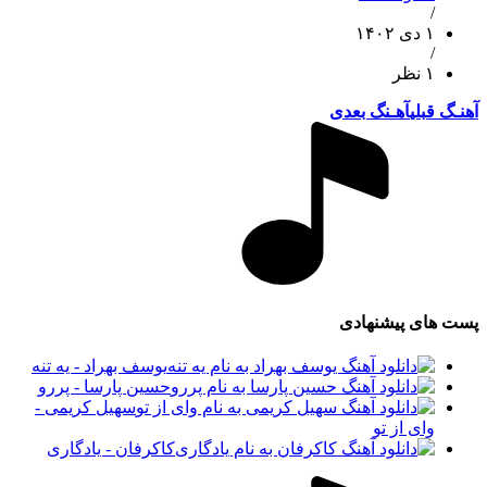
/
۱ دی ۱۴۰۲
/
۱ نظر
آهنـگ قبلی
آهـنگ بعدی
پست های پیشنهادی
یوسف بهراد - یه تنه
حسین پارسا - پررو
سهیل کریمی -
وای از تو
کاکرفان - یادگاری