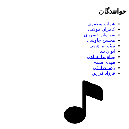
خوانندگان
شهاب مظفری
کامران مولایی
سیروان خسروی
محسن چاوشی
میثم ابراهیمی
ایوان بند
بهنام علمشاهی
مهدی مقدم
رضا صادقی
فرزاد فرزین